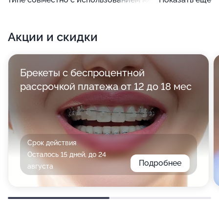
препаратов надо ликвидировать внешний
раздражитель, а при фиброзирующем применяются
Акции и скидки
глюкокортикоиды.
Брекеты с беспроцентной
рассрочкой платежа от 12 до 18 мес
Срок действия
Осталось 15 дней, до 24
Подробнее
августа